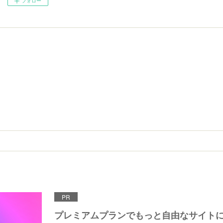
フォロー
PR
プレミアムプランでもっと自由なサイト